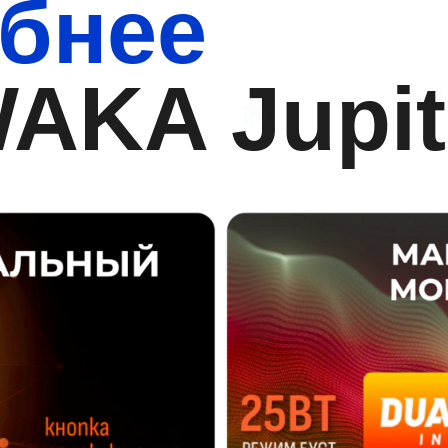
бнее
AKA Jupit