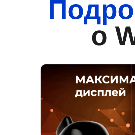
Подро
о W